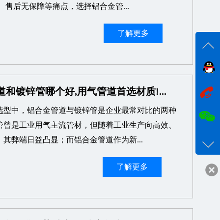
、售后无保障等痛点，选择铝合金管...
了解更多
在线
和镀锌管哪个好,用气管道首选材质!...
选型中，铝合金管道与镀锌管是企业最常对比的两种
咨询
管曾是工业用气主流管材，但随着工业生产向高效、
18017
其弊端日益凸显；而铝合金管道作为新...
客服q
了解更多
24332