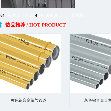
084
首页
上一页
2
3
4
5
6
7
8
9
10
11
下一页
尾页
热品推荐
/ HOT PRODUCT
黄色铝合金氮气管道
灰色铝合金真