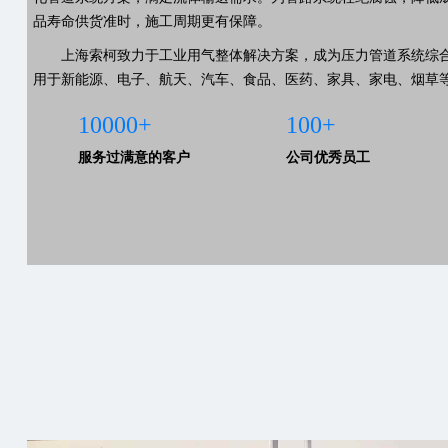
品寿命供货准时，施工周期更有保障。
上海索柯致力于工业用气整体解决方案，成为压力管道系统综
用于新能源、电子、航天、汽车、食品、医药、家具、家电、烟草
10000+
100+
服务过满意的客户
公司优秀员工