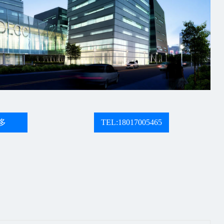
多
TEL:18017005465