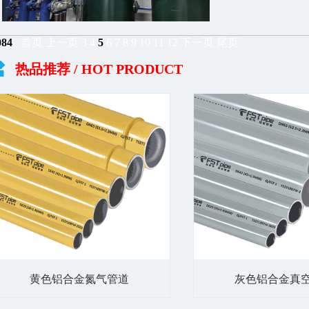
084
首页
上一页
3
4
5
6
7
8
9
10
11
12
下一页
尾页
热品推荐
/ HOT PRODUCT
黄色铝合金氮气管道
灰色铝合金真