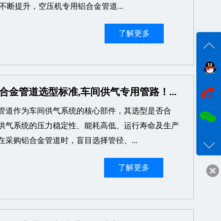
不断提升，空压机专用铝合金管道...
了解更多
在线
合金管道选型标准,车间供气专用管路！...
管道作为车间供气系统的核心部件，其选型是否合
咨询
供气系统的压力稳定性、能耗高低、运行寿命及生产
18017
在采购铝合金管道时，盲目选择管径、...
客服q
了解更多
24332