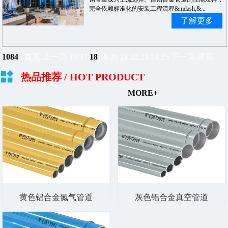
完全依赖标准化的安装工程流程&mdash;&...
了解更多
1084
首页
上一页
16
17
18
19
20
21
22
23
24
25
下一页
尾页
热品推荐
/ HOT PRODUCT
MORE+
黄色铝合金氮气管道
灰色铝合金真空管道