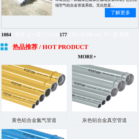
缩空气铝合金管道系统。无论您是...
了解更多
1084
首页
上一页
175
176
177
178
179
180
181
下一页
尾页
热品推荐
/ HOT PRODUCT
MORE+
黄色铝合金氮气管道
灰色铝合金真空管道