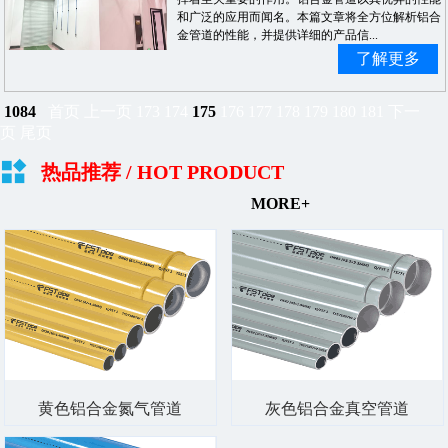
和广泛的应用而闻名。本篇文章将全方位解析铝合
金管道的性能，并提供详细的产品信...
了解更多
1084
首页
上一页
173
174
175
176
177
178
179
180
181
下一
页
尾页
热品推荐
/ HOT PRODUCT
MORE+
黄色铝合金氮气管道
灰色铝合金真空管道