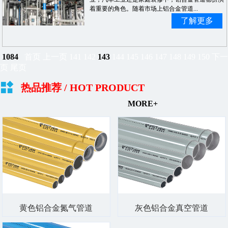
着重要的角色。随着市场上铝合金管道...
了解更多
1084
首页
上一页
141
142
143
144
145
146
147
148
149
150
下一
页
尾页
热品推荐
/ HOT PRODUCT
MORE+
黄色铝合金氮气管道
灰色铝合金真空管道