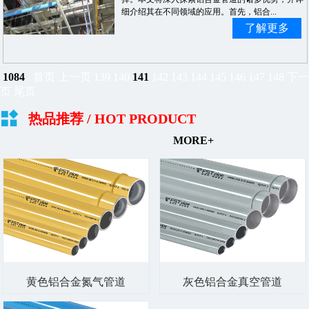
细介绍其在不同领域的应用。首先，铝合...
了解更多
1084
首页
上一页
139
140
141
142
143
144
145
146
147
148
下一
页
尾页
热品推荐
/ HOT PRODUCT
MORE+
黄色铝合金氮气管道
灰色铝合金真空管道