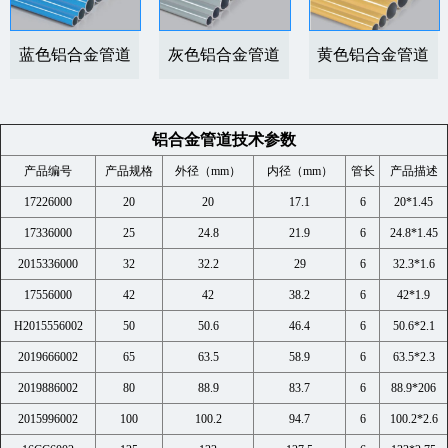
黄色铝合金管道
蓝色铝合金管道
灰色铝合金管道
铝合金管道技术参数
产品编号
产品规格
外径（mm）
内径（mm）
管长
产品描述
17226000
20
20
17.1
6
20*1.45
17336000
25
24.8
21.9
6
24.8*1.45
2015336000
32
32.2
29
6
32.3*1.6
17556000
42
42
38.2
6
42*1.9
H2015556002
50
50.6
46.4
6
50.6*2.1
2019666002
65
63.5
58.9
6
63.5*2.3
2019886002
80
88.9
83.7
6
88.9*206
2015996002
100
100.2
94.7
6
100.2*2.6