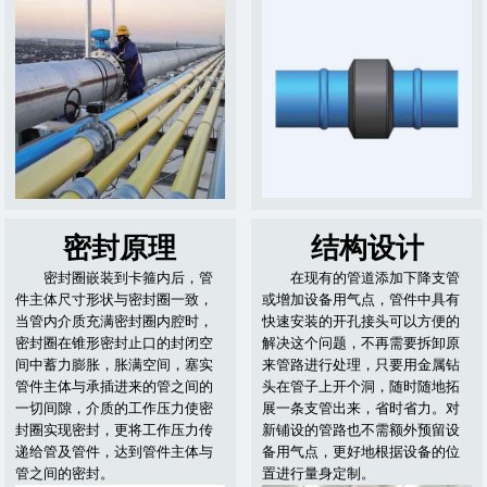
密封原理
结构设计
密封圈嵌装到卡箍内后，管
在现有的管道添加下降支管
件主体尺寸形状与密封圈一致，
或增加设备用气点，管件中具有
当管内介质充满密封圈内腔时，
快速安装的开孔接头可以方便的
密封圈在锥形密封止口的封闭空
解决这个问题，不再需要拆卸原
间中蓄力膨胀，胀满空间，塞实
来管路进行处理，只要用金属钻
管件主体与承插进来的管之间的
头在管子上开个洞，随时随地拓
一切间隙，介质的工作压力使密
展一条支管出来，省时省力。对
封圈实现密封，更将工作压力传
新铺设的管路也不需额外预留设
递给管及管件，达到管件主体与
备用气点，更好地根据设备的位
管之间的密封。
置进行量身定制。