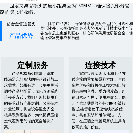
固定夹离管接头的最小距离应为150MM，确保接头部分管
路的膨胀和收缩。
除了产品设计上保证管路系统配合运行的可靠性和
铝合金管道管夹
灵活性外，公司依托自身强大的研发设计技术及生产设
备在材质上也独具匠心，核心部件采用优质铝合金，使
产品优势
输送管路更牢靠和节能。
定制服务
连接技术
产品规格系列丰富，基本上
管对接是实现卡压和卡凸方
能满足几何形状的管路设计与工
式连接的重要桥梁和枢纽，与传
况需求。如果有进一步要更灵活
统的丝接和焊接施工技术相比较
调整产品的配置，优化管路系统
具有结构合理、受力强度高，起
连接的方式，我们可以根据用户
到自密封作用，使用寿命长，保
的要求进行产品定制。公司技术
证了管道受足够的拉力时不被拉
力量雄厚，机台设备配套齐全，
脱,连接管道处于柔性状态的优
模具系列规格多，为您提供压缩
点。具有安装和维修简洁、方
空气源到用气端的完全解决方
便，在压缩空气管网系统上具有
案。
较高的推广价值。