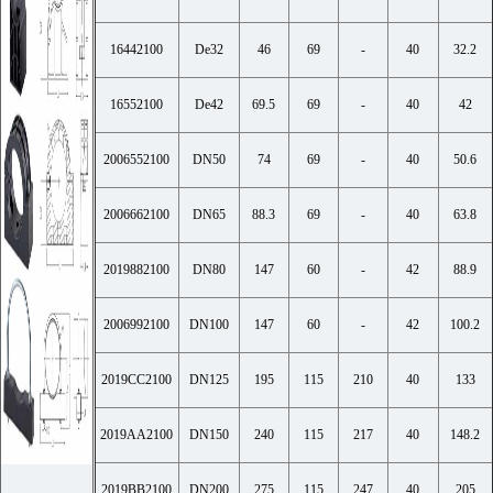
16442100
De32
46
69
-
40
32.2
16552100
De42
69.5
69
-
40
42
2006552100
DN50
74
69
-
40
50.6
2006662100
DN65
88.3
69
-
40
63.8
2019882100
DN80
147
60
-
42
88.9
2006992100
DN100
147
60
-
42
100.2
2019CC2100
DN125
195
115
210
40
133
2019AA2100
DN150
240
115
217
40
148.2
2019BB2100
DN200
275
115
247
40
205