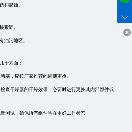
锈和腐蚀。
咨询
18017
客服q
接紧固。
24332
有油污地区。
几个方面：
后会堵塞，应按厂家推荐的周期更换。
要。检查干燥器的干燥效果，必要时进行更换其内部部件或
和流量测试，确保所有组件均在更好工作状态。