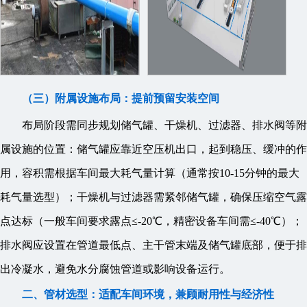
（三）附属设施布局：提前预留安装空间
布局阶段需同步规划储气罐、干燥机、过滤器、排水阀等附
属设施的位置：储气罐应靠近空压机出口，起到稳压、缓冲的作
用，容积需根据车间最大耗气量计算（通常按10-15分钟的最大
耗气量选型）；干燥机与过滤器需紧邻储气罐，确保压缩空气露
点达标（一般车间要求露点≤-20℃，精密设备车间需≤-40℃）；
排水阀应设置在管道最低点、主干管末端及储气罐底部，便于排
出冷凝水，避免水分腐蚀管道或影响设备运行。
二、管材选型：适配车间环境，兼顾耐用性与经济性