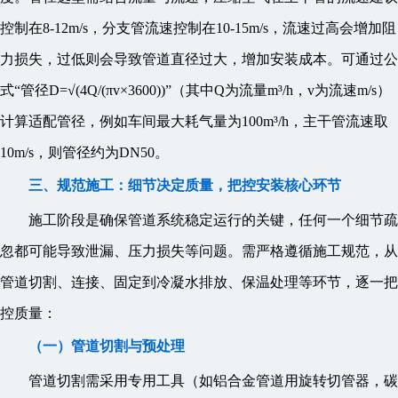
控制在8-12m/s，分支管流速控制在10-15m/s，流速过高会增加阻
力损失，过低则会导致管道直径过大，增加安装成本。可通过公
式“管径D=√(4Q/(πv×3600))”（其中Q为流量m³/h，v为流速m/s）
计算适配管径，例如车间最大耗气量为100m³/h，主干管流速取
10m/s，则管径约为DN50。
三、规范施工：细节决定质量，把控安装核心环节
施工阶段是确保管道系统稳定运行的关键，任何一个细节疏
忽都可能导致泄漏、压力损失等问题。需严格遵循施工规范，从
管道切割、连接、固定到冷凝水排放、保温处理等环节，逐一把
控质量：
（一）管道切割与预处理
管道切割需采用专用工具（如铝合金管道用旋转切管器，碳