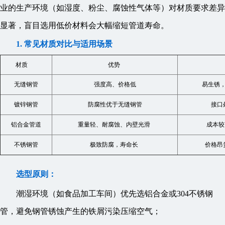
业的生产环境（如湿度、粉尘、腐蚀性气体等）对材质要求差异
显著，盲目选用低价材料会大幅缩短管道寿命。
1. 常见材质对比与适用场景
材质
优势
无缝钢管
强度高、价格低
易生锈
镀锌钢管
防腐性优于无缝钢管
接口
铝合金管道
重量轻、耐腐蚀、内壁光滑
成本较
不锈钢管
极致防腐，寿命长
价格昂
选型原则：
潮湿环境（如食品加工车间）优先选铝合金或304不锈钢
管，避免钢管锈蚀产生的铁屑污染压缩空气；