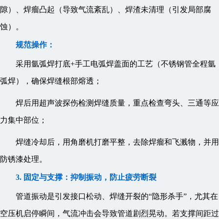
隙）、焊瘤凸起（导致气流紊乱）、焊渣未清理（引发局部腐
蚀）。
规范操作：
采用氩弧焊打底+手工电弧焊盖面的工艺（不锈钢管全程氩
弧焊），确保焊缝根部熔透；
焊后用超声波探伤检测焊缝质量，重点检查弯头、三通等应
力集中部位；
焊缝冷却后，用角磨机打磨平整，去除焊瘤和飞溅物，并用
防锈漆处理。
3. 固定与支撑：抑制振动，防止疲劳断裂
管道振动是引发接口松动、焊缝开裂的“隐形杀手”，尤其在
空压机启停瞬间，气流冲击会导致管道剧烈晃动。若支撑间距过