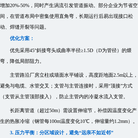
增加20%-50%，同时产生涡流引发管道振动。部分企业为节省空
间，在管道布局中密集使用直角弯，长期运行后易出现接口松
动、焊缝开裂等问题。
优化方案：
优先采用45°斜接弯头或曲率半径≥1.5D（D为管径）的煨
弯，降低局部阻力。
主管路沿厂房立柱或墙面水平铺设，高度距地面2.5m以上，
避免与电缆、水管交叉；支管与主管连接时，采用“顶接”方式
（支管从主管顶部接入），防止主管内的冷凝水流入支管。
长距离管道（超过50m）需设置伸缩节，补偿因温度变化产
生的热胀冷缩（钢管每100m温度变化10℃，伸缩量约1.2mm）。
3. 压力平衡：分区域设计，避免“远亲不如近邻”