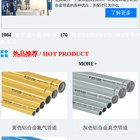
合金管道的各种优点，并探讨它为什么...
了解更多
1084
首页
上一页
168
169
170
171
172
173
174
175
176
177
下一
页
尾页
热品推荐
/ HOT PRODUCT
MORE+
黄色铝合金氮气管道
灰色铝合金真空管道