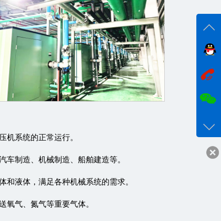
在线
咨询
18017
客服q
空压机系统的正常运行。
24332
如汽车制造、机械制造、船舶建造等。
气体和液体，满足各种机械系统的需求。
输送氧气、氮气等重要气体。