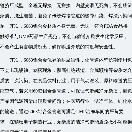
缝挤压成型，全程无焊接、无拼接，内壁光滑无死角，不会残留
杂质、滋生细菌，避免了传统焊接管道的缝隙污染、焊渣污染问
题；其次，6063铝合金材质本身无毒、无味，符合FDA食品接
触标准与GMP药品生产规范，不会与输送介质发生化学反应，
不会产生有害物质析出，确保输送介质的纯度与安全性。
其次，6063铝合金优异的耐腐蚀性，让管道内壁长期使用也
不会出现锈蚀、剥落现象，彻底杜绝锈渣、金属颗粒等杂质对介
质的二次污染。在食品饮料行业，用于气动灌装、原料输送的压
缩空气，若采用6063铝合金管道，可保证气源纯净无杂质，避免
产品因气源污染出现质量问题；在医药行业，洁净气体、纯化水
的输送，通过6063铝合金管道可满足GMP洁净车间的严苛要
求；在精密电子制造行业，无杂质的洁净气源能避免微小颗粒损