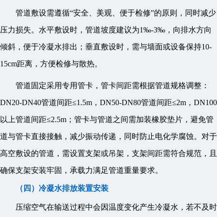
管道敷设需遵循“安全、美观、便于检修”的原则，同时减少
压力损失。水平敷设时，管道坡度建议为1‰-3‰，向排水方向
倾斜，便于冷凝水排出；垂直敷设时，需与墙面或设备保持10-
15cm距离，方便检修与散热。
管道固定采用专用管卡，管卡间距需根据管道规格调整：
DN20-DN40管道间距≤1.5m，DN50-DN80管道间距≤2m，DN100
以上管道间距≤2.5m；管卡与管道之间需加装橡胶垫片，避免管
道与管卡直接接触，减少振动传递，同时防止电化学腐蚀。对于
高空敷设的管道，需设置支架或吊架，支架间距需符合规范，且
确保支架安装牢固，承载力满足管道重量要求。
（四）冷凝水排放装置安装
压缩空气在输送过程中会因温度变化产生冷凝水，若不及时