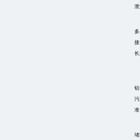
泄
多
接
长
铝
污
准
堵