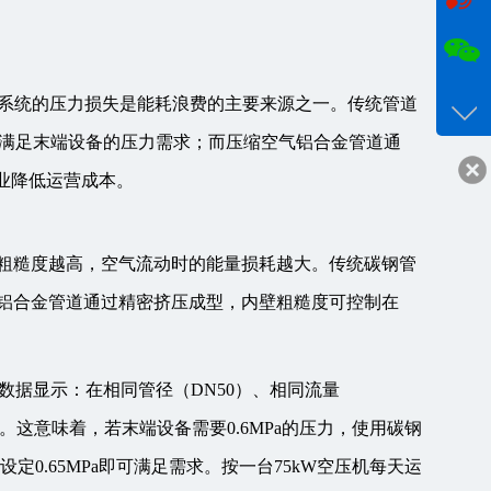
咨询
18017
管道系统的压力损失是能耗浪费的主要来源之一。传统管道
客服q
满足末端设备的压力需求；而压缩空气铝合金管道通
24332
企业降低运营成本。
—粗糙度越高，空气流动时的能量损耗越大。传统碳钢管
μm，而铝合金管道通过精密挤压成型，内壁粗糙度可控制在
数据显示：在相同管径（DN50）、相同流量
/3。这意味着，若末端设备需要0.6MPa的压力，使用碳钢
定0.65MPa即可满足需求。按一台75kW空压机每天运