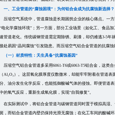
一、工业管道的“腐蚀困境”：为何铝合金成为抗腐蚀新选择？
压缩空气系统中，管道腐蚀是长期困扰企业的核心痛点。一方
“电化学腐蚀环境”；另一方面，部分工业场景（如化工、食品
速管道老化。传统碳钢管道需定期除锈、刷漆，却仍难逃3-5年
接处易因“晶间腐蚀”引发隐患。而压缩空气铝合金管道的抗腐
（一）材质特性：天生具备“抗腐蚀基因”
压缩空气铝合金管道多采用6061-T6或6063-T5铝合金
（Al₂O₃）。这层氧化膜厚度仅数微米，却能牢牢附着在管道表
分、油分发生化学反应，也能抵御酸碱气体的侵蚀。即便管道表
中的氧气反应，重新生成氧化膜，实现“自我修复”。
在实际测试中，将铝合金管道与碳钢管道同时置于模拟高湿、
斑，而铝合金管道内壁仍保持光滑无腐蚀；在化工车间的酸碱环境