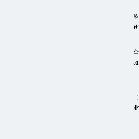
热
速
空
频
（
业