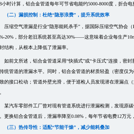
8小时计算，铝合金管道每年可节省电能约5000-8000度，折合电费3
（二）漏损控制：杜绝“隐形浪费”，提升系统效率
压缩空气泄漏是行业“隐形能耗杀手”，据国际压缩空气协会（Pneum
0%-20%，部分老旧系统甚至高达30%——这意味着企业每生产1
封结构，从根本上降低了泄漏率。
如前文所述，铝合金管道采用“快插式”或“卡压式”连接，密封
传统管道的泄漏水平。同时，铝合金管道的材质轻盈（密度仅为碳
致的接口松动；管道外壁光滑，便于巡检人员发现潜在泄漏点（
。
某汽车零部件工厂曾对现有管道系统进行泄漏检测，发现原碳钢
。更换铝合金管道后，泄漏率降至0.08%，每年节省电费12万
（三）热传导性：适配“节能干燥”，减少能耗叠加