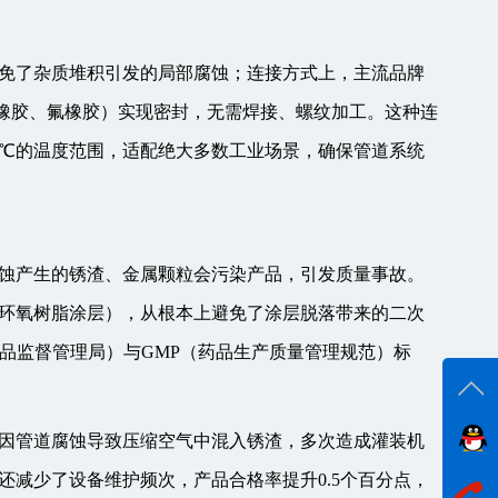
免了杂质堆积引发的局部腐蚀；连接方式上，主流品牌
丙橡胶、氟橡胶）实现密封，无需焊接、螺纹加工。这种连
20℃的温度范围，适配绝大多数工业场景，确保管道系统
蚀产生的锈渣、金属颗粒会污染产品，引发质量事故。
环氧树脂涂层），从根本上避免了涂层脱落带来的二次
品监督管理局）与GMP（药品生产质量管理规范）标
因管道腐蚀导致压缩空气中混入锈渣，多次造成灌装机
在线
减少了设备维护频次，产品合格率提升0.5个百分点，