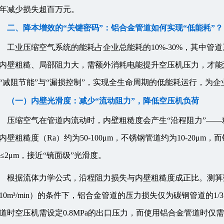
年减少损失超百万元。
二、降本增效的“关键密码”：铝合金管道如何实现“低能耗”？
工业压缩空气系统的能耗占企业总能耗的10%-30%，其中
内壁粗糙、局部阻力大，需额外消耗电能提升空压机压力，才能
“减阻节能”与“漏损控制”，实现全生命周期的低能耗运行，为
（一）内壁光滑度：减少“流动阻力”，降低空压机负荷
压缩空气在管道内流动时，内壁粗糙度会产生“沿程阻力”—
内壁粗糙度（Ra）约为50-100μm，不锈钢管道约为10-20
a≤2μm，接近“镜面级”光滑度。
根据流体力学公式，沿程阻力损失与内壁粗糙度成正比。测算
10m³/min）的条件下，铝合金管道的压力损失仅为碳钢管道的1
道时空压机需设定0.8MPa的出口压力，而使用铝合金管道时仅需设