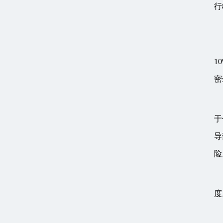
行
1
密
于
导
险
度