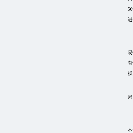
5
进
易
有
损
局
不