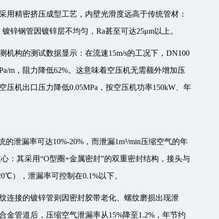
采用精密挤压成型工艺，内壁光滑度远高于传统管材：
μm，镀锌钢管因镀锌层不均匀，Ra甚至可达25μm以上。
构的测试数据显示：在流速15m/s的工况下，DN100
3Pa/m，阻力降低62%。这意味着空压机无需额外增加压
机出口压力降低0.05MPa，按空压机功率150kW、年
漏率可达10%-20%，而泄漏1m³/min压缩空气的年
心：其采用“O型圈+金属密封”的双重密封结构，接头与
0℃），泄漏率可控制在0.1%以下。
纹连接的镀锌管则因密封胶带老化、螺纹磨损出现泄
金管道后，压缩空气泄漏率从15%降至1.2%，年节约