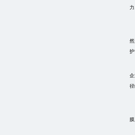
力
然
护
企
径
膜