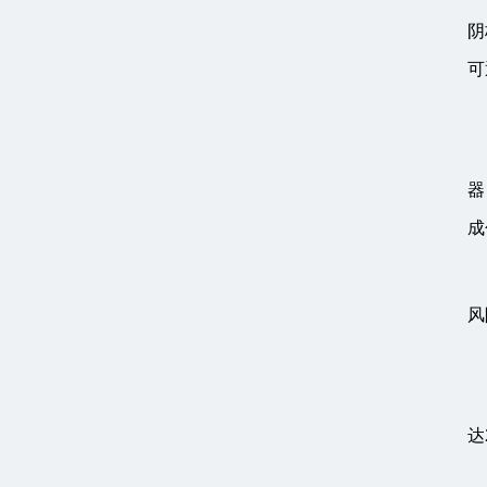
阴
可
器
成
风
达