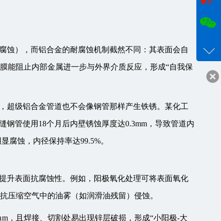
咨询
18017
腐蚀），而铝合金的耐腐蚀机制截然不同：其表面会自
客服q
这层氧化膜能阻止内部金属进一步与外界介质反应，形成“自我保
24332
，超级铝合金管道也不会像钢管那样产生铁锈。某化工
缝钢管使用18个月后内壁锈蚀厚度达0.3mm，导致管道内
显腐蚀，内径保持率达99.5%。
提升表面抗腐蚀性。例如，阳极氧化处理可将表面氧化
能抵抗压缩空气中的油雾（如润滑油残留）侵蚀。
0μm，且焊接、切割处易出现锌层破损，形成“小阳极-大