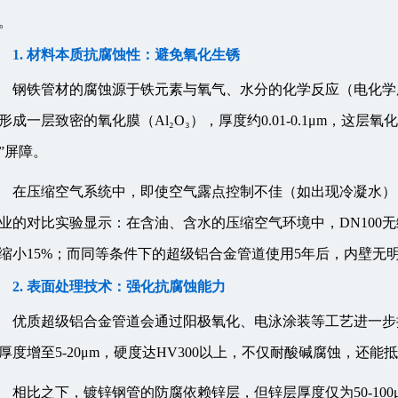
。
1. 材料本质抗腐蚀性：避免氧化生锈
钢铁管材的腐蚀源于铁元素与氧气、水分的化学反应（电化学
形成一层致密的氧化膜（Al₂O₃），厚度约0.01-0.1μm，
”屏障。
在压缩空气系统中，即使空气露点控制不佳（如出现冷凝水）
业的对比实验显示：在含油、含水的压缩空气环境中，DN100无
缩小15%；而同等条件下的超级铝合金管道使用5年后，内壁无明
2. 表面处理技术：强化抗腐蚀能力
优质超级铝合金管道会通过阳极氧化、电泳涂装等工艺进一步
厚度增至5-20μm，硬度达HV300以上，不仅耐酸碱腐蚀，还
相比之下，镀锌钢管的防腐依赖锌层，但锌层厚度仅为50-10