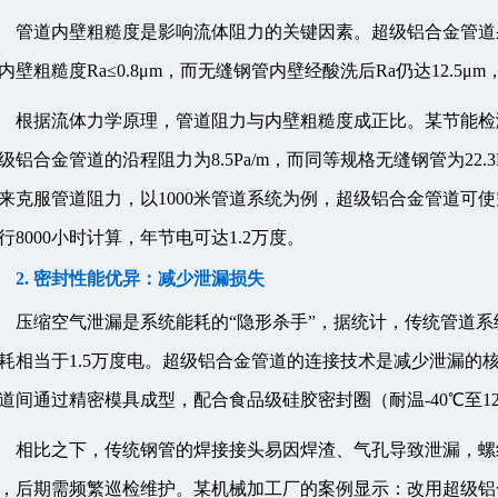
管道内壁粗糙度是影响流体阻力的关键因素。超级铝合金管道
内壁粗糙度Ra≤0.8μm，而无缝钢管内壁经酸洗后Ra仍达12.5
根据流体力学原理，管道阻力与内壁粗糙度成正比。某节能检测机
级铝合金管道的沿程阻力为8.5Pa/m，而同等规格无缝钢管为22.
来克服管道阻力，以1000米管道系统为例，超级铝合金管道可使空压
行8000小时计算，年节电可达1.2万度。
2. 密封性能优异：减少泄漏损失
压缩空气泄漏是系统能耗的“隐形杀手”，据统计，传统管道系统的泄
耗相当于1.5万度电。超级铝合金管道的连接技术是减少泄漏的核
道间通过精密模具成型，配合食品级硅胶密封圈（耐温-40℃至12
相比之下，传统钢管的焊接接头易因焊渣、气孔导致泄漏，螺
，后期需频繁巡检维护。某机械加工厂的案例显示：改用超级铝合