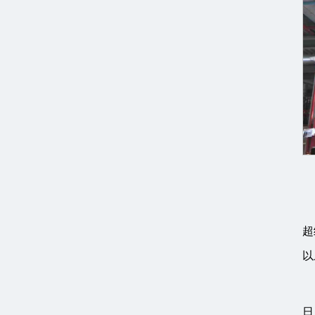
超
以
日