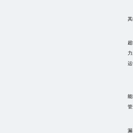
其
超
力
运
能
管
漏