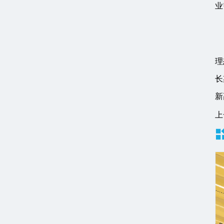
业
理
长
新
上