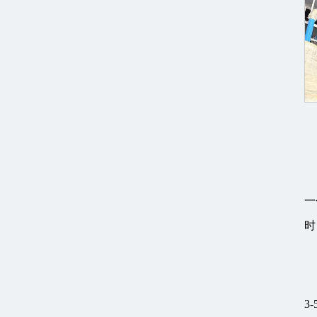
一
时
3