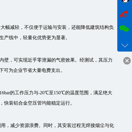
在线
量大幅减轻，不仅便于运输与安装，还能降低建筑结构负
咨询
生产线中，轻量化优势更为显著。
18017
客服q
24332
内壁，可实现近乎零泄漏的气密效果。经测试，其压力
行下可为企业节省大量电费支出。
ar的工作压力与-20℃至150℃的温度范围，满足绝大
，快装铝合金空压管均能稳定运行。
利用，减少资源浪费。同时，其安装过程无焊接烟尘与化