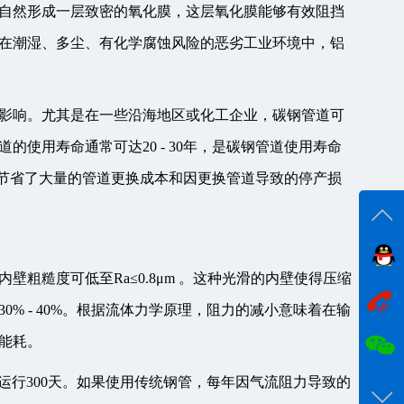
自然形成一层致密的氧化膜，这层氧化膜能够有效阻挡
在潮湿、多尘、有化学腐蚀风险的恶劣工业环境中，铝
影响。尤其是在一些沿海地区或化工企业，碳钢管道可
使用寿命通常可达20 - 30年，是碳钢管道使用寿命
道，节省了大量的管道更换成本和因更换管道导致的停产损
在线
粗糙度可低至Ra≤0.8μm 。这种光滑的内壁使得压缩
% - 40%。根据流体力学原理，阻力的减小意味着在输
能耗。
咨询
年运行300天。如果使用传统钢管，每年因气流阻力导致的
18017