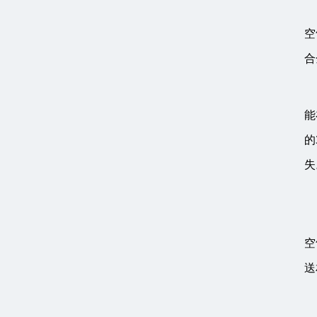
空
合
能
的
失
空
送