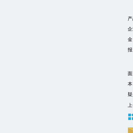
产
企
金
报
面
本
疑
上