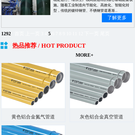
施。随着工业制造向节能化、高效化、智能化转
型，传统的镀锌钢管、不锈钢管道逐渐...
了解更多
1292
首页
上一页
3
4
5
6
7
8
9
10
11
12
下一页
尾页
热品推荐
/ HOT PRODUCT
MORE+
黄色铝合金氮气管道
灰色铝合金真空管道